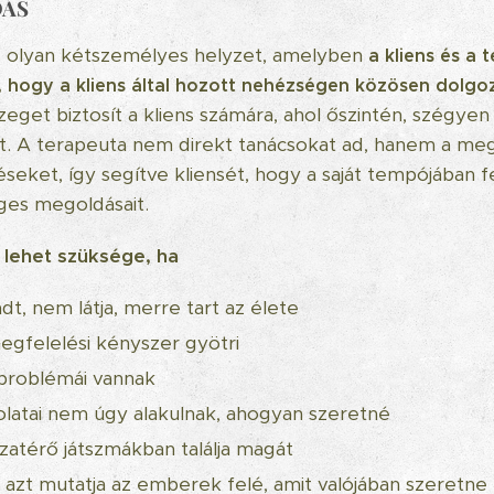
DÁS
s olyan kétszemélyes helyzet, amelyben
a kliens és a 
, hogy a kliens által hozott nehézségen közösen dolgo
eget biztosít a kliens számára, ahol őszintén, szégyen
. A terapeuta nem direkt tanácsokat ad, hanem a meg
seket, így segítve kliensét, hogy a saját tempójában f
ges megoldásait.
 lehet szüksége, ha
dt, nem látja, merre tart az élete
gfelelési kényszer gyötri
problémái vannak
latai nem úgy alakulnak, ahogyan szeretné
szatérő játszmákban találja magát
 azt mutatja az emberek felé, amit valójában szeretne