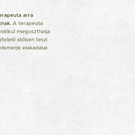
terapeuta arra
A terapeuta
znak.
 nélkül megoszthatja
felelő időben teszi
elismerje elakadásai