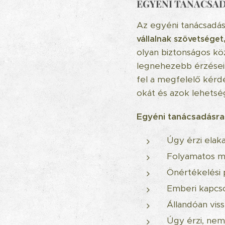
EGYÉNI TANÁCSA
Az egyéni tanácsadá
vállalnak szövetséget
olyan biztonságos köz
legnehezebb érzéseit
fel a megfelelő kérdé
okát és azok lehetsé
Egyéni tanácsadásra
Úgy érzi elaka
Folyamatos me
Önértékelési 
Emberi kapcso
Állandóan vis
Úgy érzi, nem