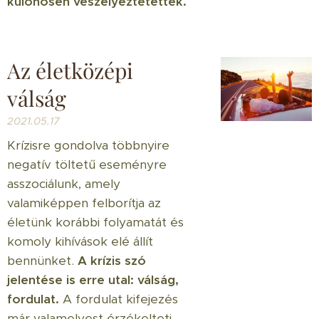
különösen veszélyeztetettek.
Az életközépi
válság
2021.05.17
Krízisre gondolva többnyire
negatív töltetű eseményre
asszociálunk, amely
valamiképpen felborítja az
életünk korábbi folyamatát és
komoly kihívások elé állít
bennünket.
A krízis szó
jelentése is erre utal: válság,
fordulat.
A fordulat kifejezés
már valamelyest érzékelteti,