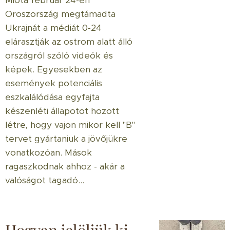
Oroszország megtámadta
Ukrajnát a médiát 0-24
elárasztják az ostrom alatt álló
országról szóló videók és
képek. Egyesekben az
események potenciális
eszkalálódása egyfajta
készenléti állapotot hozott
létre, hogy vajon mikor kell "B"
tervet gyártaniuk a jövőjükre
vonatkozóan. Mások
ragaszkodnak ahhoz - akár a
valóságot tagadó...
Hogyan jelöljük ki