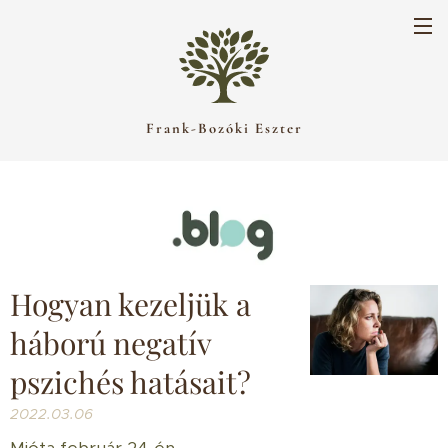
Frank-Bozóki Eszter
Hogyan kezeljük a
háború negatív
pszichés hatásait?
2022.03.06
Mióta február 24-én