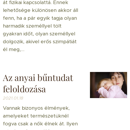
át fizikai kapcsolattá. Ennek
lehetősége különösen akkor áll
fenn, ha a pár egyik tagja olyan
harmadik személlyel tölt
gyakran időt, olyan személlyel
dolgozik, akivel erős szimpátiát
él meg,...
Az anyai bűntudat
feloldozása
2021.01.18
Vannak bizonyos élmények,
amelyeket természetüknél
fogva csak a nők élnek át. Ilyen