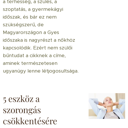
a terhesség, a szülés, a
szoptatás, a gyermekágyi
időszak, és bár ez nem
szükségszerű, de
Magyarországon a Gyes
időszaka is nagyrészt a nőkhöz
kapcsolódik. Ezért nem szülői
bűntudat a cikknek a címe,
aminek természetesen
ugyanúgy lenne létjogosultsága.
5 eszköz a
szorongás
csökkentésére