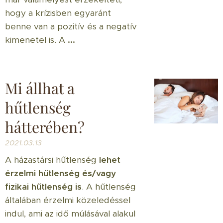
hogy a krízisben egyaránt
benne van a pozitív és a negatív
kimenetel is. A
...
Mi állhat a
hűtlenség
hátterében?
2021.03.13
A házastársi hűtlenség
lehet
érzelmi hűtlenség és/vagy
fizikai hűtlenség is
. A hűtlenség
általában érzelmi közeledéssel
indul, ami az idő múlásával alakul