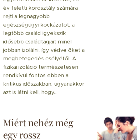
év feletti korosztály számára
rejti a legnagyobb
egészségügyi kockázatot, a
legtöbb család igyekszik
idősebb családtagjait minél
jobban izolálni, így védve őket a
megbetegedés esélyétől. A
fizikai izoláció természetesen
rendkívül fontos ebben a
kritikus időszakban, ugyanakkor
azt is látni kell, hogy...
Miért nehéz még
egy rossz