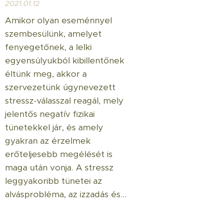
2021.01.12
Amikor olyan eseménnyel
szembesülünk, amelyet
fenyegetőnek, a lelki
egyensúlyukból kibillentőnek
éltünk meg, akkor a
szervezetünk úgynevezett
stressz-válasszal reagál, mely
jelentős negatív fizikai
tünetekkel jár, és amely
gyakran az érzelmek
erőteljesebb megélését is
maga után vonja. A stressz
leggyakoribb tünetei az
alvásprobléma, az izzadás és...