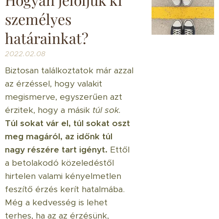
személyes
határainkat?
2022.02.08
Biztosan találkoztatok már azzal
az érzéssel, hogy valakit
megismerve, egyszerűen azt
érzitek, hogy a másik
túl sok.
Túl sokat vár el, túl sokat oszt
meg magáról, az időnk túl
nagy részére tart igényt.
Ettől
a betolakodó közeledéstől
hirtelen valami kényelmetlen
feszítő érzés kerít hatalmába.
Még a kedvesség is lehet
terhes, ha az az érzésünk,