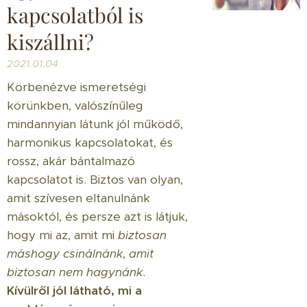
kapcsolatból is
kiszállni?
2021.01.04
Körbenézve ismeretségi
körünkben, valószínűleg
mindannyian látunk jól működő,
harmonikus kapcsolatokat, és
rossz, akár bántalmazó
kapcsolatot is. Biztos van olyan,
amit szívesen eltanulnánk
másoktól, és persze azt is látjuk,
hogy mi az, amit mi
biztosan
máshogy csinálnánk
,
amit
biztosan nem hagynánk
.
Kívülről jól látható, mi a