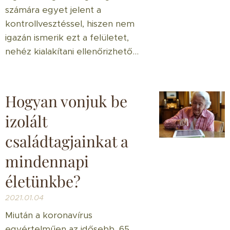
számára egyet jelent a
kontrollvesztéssel, hiszen nem
igazán ismerik ezt a felületet,
nehéz kialakítani ellenőrizhető...
Hogyan vonjuk be
izolált
családtagjainkat a
mindennapi
életünkbe?
2021.01.04
Miután a koronavírus
egyértelműen az idősebb, 65