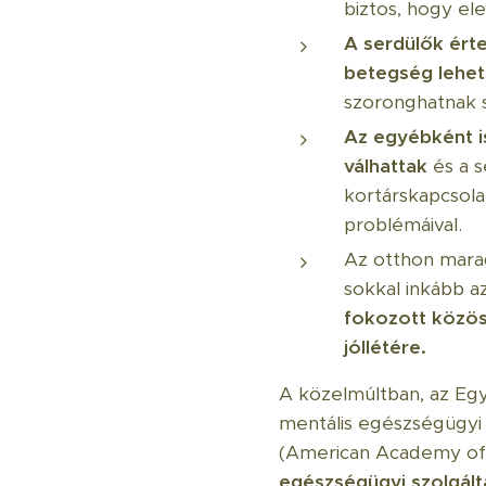
biztos, hogy el
A serdülők ért
betegség lehe
szoronghatnak s
Az egyébként is
válhattak
és a s
kortárskapcsola
problémáival.
Az otthon mara
sokkal inkább a
fokozott közöss
jóllétére.
A közelmúltban, az Egy
mentális egészségügyi 
(American Academy of 
egészségügyi szolgál