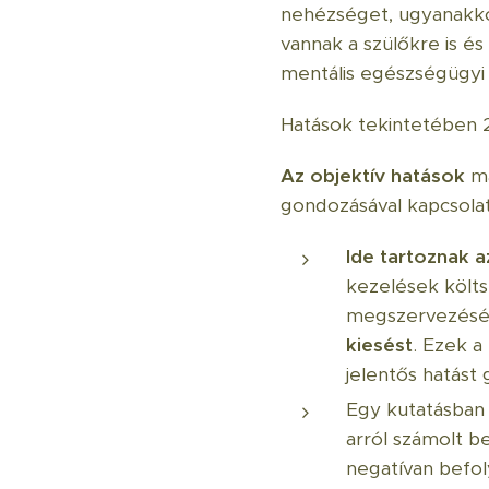
nehézséget, ugyanakkor 
vannak a szülőkre is é
mentális egészségügyi
Hatások tekintetében 2
Az objektív hatások
ma
gondozásával kapcsola
Ide tartoznak a
kezelések költs
megszervezésével
kiesést
. Ezek 
jelentős hatást 
Egy kutatásban 
arról számolt b
negatívan befol