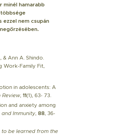
or minél hamarabb
ó többsége
és ezzel nem csupán
 megőrzésében.
, & Ann A. Shindo.
g Work-Family Fit,
otion in adolescents: A
 Review
,
11
(1), 63- 73.
ession and anxiety among
, and Immunity
,
88
, 36-
s to be learned from the