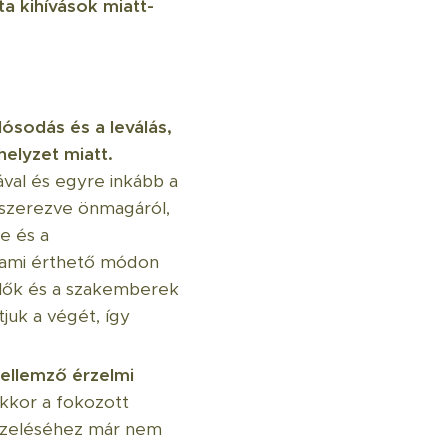
a kihívások miatt-
lósodás és a leválás,
elyzet miatt.
ával és egyre inkább a
 szerezve önmagáról,
se és a
, ami érthető módon
ülők és a szakemberek
juk a végét, így
ellemző érzelmi
akkor a fokozott
kezeléséhez már nem