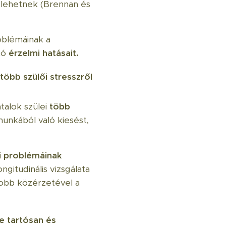
 lehetnek (Brennan és
oblémáinak a
tó
érzelmi hatásait.
több szülői stresszről
talok szülei
több
munkából való kiesést,
i problémáinak
ngitudinális vizsgálata
 jobb közérzetével a
e tartósan és