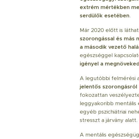
extrém mértékben meg
serdülők esetében
.
Már 2020 előtt is látha
szorongással és más m
a második vezető halá
egészséggel kapcsolato
igényel a megnövekede
A legutóbbi felmérési 
jelentős szorongásról 
fokozattan veszélyezte
leggyakoribb mentális
egyéb pszichiátriai ne
stresszt a járvány alatt.
A mentális egészségüg