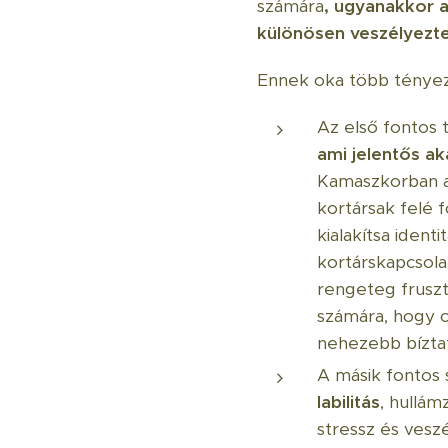
számára
, ugyanakkor a
különösen veszélyezte
Ennek oka több ténye
Az első fontos
ami jelentős a
Kamaszkorban a 
kortársak felé 
kialakítsa ident
kortárskapcsola
rengeteg fruszt
számára, hogy o
nehezebb bíztatn
A másik fontos
labilitás
, hullám
stressz és ves