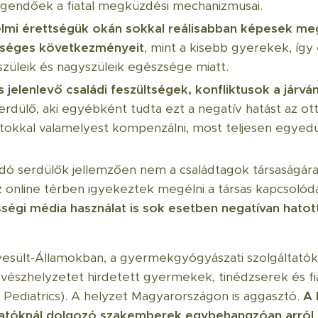
egendőek a fiatal megküzdési mechanizmusai.
elmi érettségük okán sokkal reálisabban képesek megé
tséges következményeit
, mint a kisebb gyerekek, így
züleik és nagyszüleik egészsége miatt.
 jelenlevő családi feszültségek, konfliktusok a járvá
erdülő, aki egyébként tudta ezt a negatív hatást az ot
tokkal valamelyest kompenzálni, most teljesen egyed
dó serdülők jellemzően nem a családtagok társaságár
z online térben igyekeztek megélni a társas kapcsoló
égi média használat is sok esetben negatívan hatott 
esült-Államokban, a gyermekgyógyászati ​​szolgáltató
vészhelyzetet hirdetett gyermekek, tinédzserek és fi
Pediatrics). A helyzet Magyarországon is aggasztó.
A 
tatóknál dolgozó szakemberek egybehangzóan arról