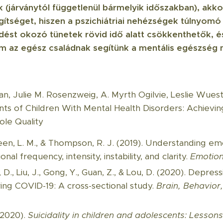
k (járványtól függetlenül bármelyik időszakban), akk
ítséget, hiszen a pszichiátriai nehézségek túlnyom
dést okozó tünetek rövid idő alatt csökkenthetők, 
 az egész családnak segítünk a mentális egészség
an, Julie M. Rosenzweig, A. Myrth Ogilvie, Leslie Wuest
s of Children With Mental Health Disorders: Achievin
Role Quality
reen, L. M., & Thompson, R. J. (2019). Understanding em
al frequency, intensity, instability, and clarity.
Emotion
 D., Liu, J., Gong, Y., Guan, Z., & Lou, D. (2020). Depr
ing COVID-19: A cross-sectional study.
Brain, Behavior
(2020).
Suicidality in children and adolescents: Lesson