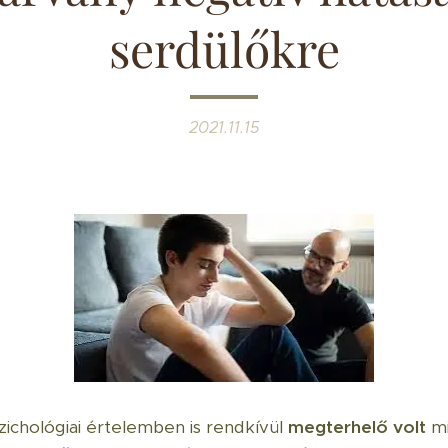
serdülőkre
2021.11.15
zichológiai értelemben is rendkívül
megterhelő volt
mi