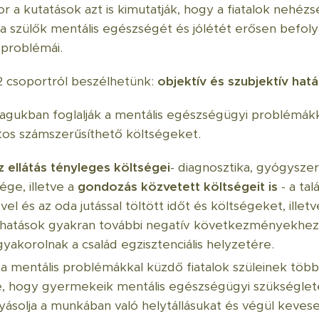
a kutatások azt is kimutatják, hogy a fiatalok nehézsé
s a szülők mentális egészségét és jólétét erősen befol
 problémái.
 csoportról beszélhetünk:
objektív és szubjektív hat
gukban foglalják a mentális egészségügyi problémá
tos számszerűsíthető költségeket.
z ellátás tényleges költségei
- diagnosztika, gyógysze
ége, illetve a
gondozás közvetett költségeit is
- a tal
 és az oda jutással töltött időt és költségeket, illet
a hatások gyakran további negatív következményekhez
gyakorolnak a család egzisztenciális helyzetére.
a mentális problémákkal küzdő fiatalok szüleinek több
e, hogy gyermekeik mentális egészségügyi szükséglet
yásolja a munkában való helytállásukat és végül kevese