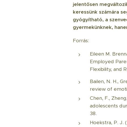
jelentősen megváltozi
keressünk számára seg
gyógyítható, a szenve
gyermekünknek, hanem
Forrás:
Eileen M. Brenn
Employed Parent
Flexibility, and 
Bailen, N. H., G
review of emotion
Chen, F., Zheng,
adolescents dur
38.
Hoekstra, P. J. 