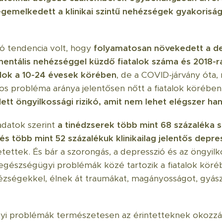
emelkedett a klinikai szintű nehézségek gyakorisá
tó tendencia volt, hogy
folyamatosan növekedett a de
entális nehézséggel küzdő fiatalok száma és 2018-ra
lok a 10-24 évesek körében
, de a COVID-járvány óta,
s probléma aránya jelentősen nőtt a fiatalok körében
tt öngyilkossági rizikó, amit nem lehet elégszer ha
adatok szerint
a tinédzserek több mint 68 százaléka s
és több mint 52 százalékuk klinikailag jelentős depre
tettek. És bár a szorongás, a depresszió és az öngyilk
 egészségügyi problémák közé tartozik a fiatalok kör
hézségekkel, élnek át traumákat, magányosságot, gyá
yi problémák természetesen az érintetteknek okozzá