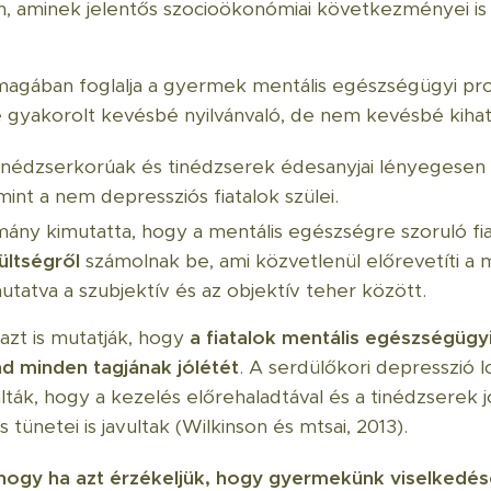
, aminek jelentős szocioökonómiai következményei is
agában foglalja a gyermek mentális egészségügyi pr
 gyakorolt ​​kevésbé nyilvánvaló, de nem kevésbé kiha
tinédzserkorúak és tinédzserek édesanyjai lényegesen
 mint a nem depressziós fiatalok szülei.
ány kimutatta, hogy a mentális egészségre szoruló fia
ültségről
számolnak be, ami közvetlenül előrevetíti a 
tatva a szubjektív és az objektív teher között.
zt is mutatják, hogy
a fiatalok mentális egészségügy
lád minden tagjának jólétét
. A serdülőkori depresszió lo
álták, hogy a kezelés előrehaladtával és a tinédzserek
s tünetei is javultak (Wilkinson és mtsai, 2013).
hogy ha azt érzékeljük, hogy gyermekünk viselkedés