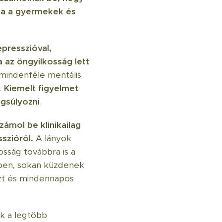
ga a gyermekek és
presszióval,
 az öngyilkosság lett
 mindenféle mentális
.
Kiemelt figyelmet
ngsúlyozni
.
zámol be klinikailag
sszióról.
A lányok
osság továbbra is a
ében, sokan küzdenek
szt és mindennapos
k a legtöbb