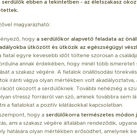
 serdülők ebben a tekintetben - az életszakasz okozt
tettek.
zővel magyarázható:
 tényező, hogy
a serdülőkor alapvető feladata az önál
kadályokba ütközött és ütközik az egészségügyi vészh
fiatal egyre kevesebb időt töltene szorosan a családj
fordulna annak érdekében, hogy minél több ismeretet
itását a szakasz végére. A fiatalok önállósodási törekvé
tok iránti vágya olyan mértékben volt akadályoztatva
rációt okozott a serdülőknek. További nehézség a sz
lyan stressz forrásról van szó, aminek továbbra sem lát
i a fiatalokat a pozitív kilátásokkal kapcsolatban.
 szempont, hogy a
serdülőkorra természetes módon j
zás, ami a szakasz végére általában rendeződik, ugyan
zély hatására olyan mértékben erősödhet, amelynek 