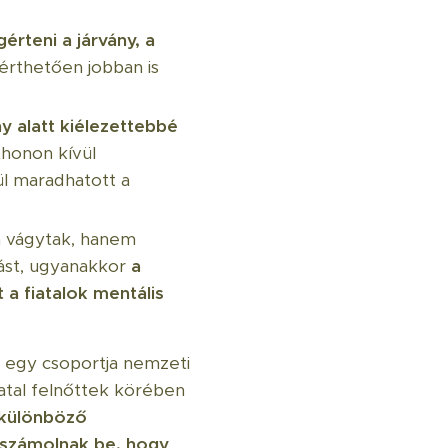
rteni a járvány, a
 érthetően jobban is
ny alatt kiélezettebbé
thonon kívül
ül maradhatott a
a vágytak, hanem
dást, ugyanakkor
a
a fiatalok mentális
k egy csoportja nemzeti
atal felnőttek körében
különböző
 számolnak be, hogy