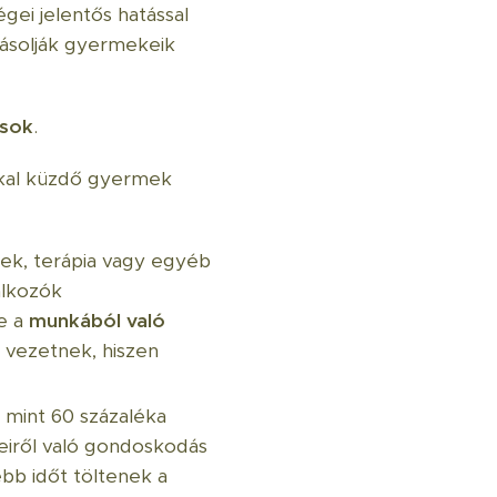
gei jelentős hatással
yásolják gyermekeik
ások
.
kkal küzdő gyermek
rek, terápia vagy egyéb
álkozók
ve a
munkából való
 vezetnek, hiszen
 mint 60 százaléka
eiről való gondoskodás
bb időt töltenek a