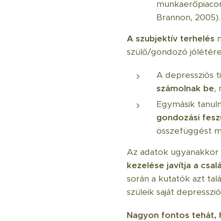
munkaerőpiacon
Brannon, 2005).
A szubjektív terhelés
m
szülő/gondozó jólétére
A depressziós 
számolnak be
,
Egymásik tanulm
gondozási fesz
összefüggést mu
Az adatok ugyanakkor a
kezelése javítja a csa
során a kutatók azt tal
szüleik saját depresszió
Nagyon fontos tehát, 