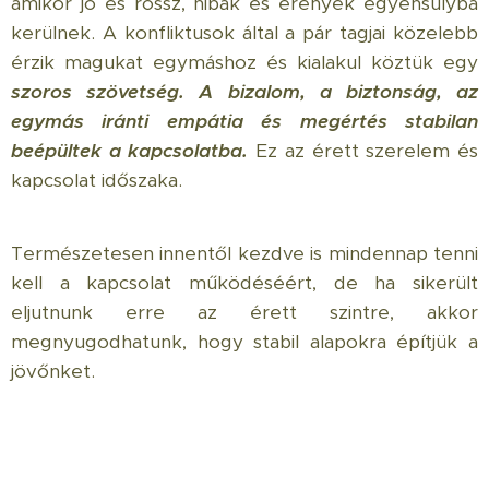
amikor jó és rossz, hibák és erények egyensúlyba
kerülnek. A konfliktusok által a pár tagjai közelebb
érzik magukat egymáshoz és kialakul köztük egy
szoros szövetség.
A bizalom, a biztonság, az
egymás iránti empátia és megértés stabilan
beépültek a kapcsolatba.
Ez az érett szerelem és
kapcsolat időszaka.
Természetesen innentől kezdve is mindennap tenni
kell a kapcsolat működéséért, de ha sikerült
eljutnunk erre az érett szintre, akkor
megnyugodhatunk, hogy stabil alapokra építjük a
jövőnket.