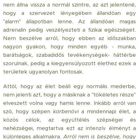
nem állna vissza a normál szintre, az azt jelentené,
hogy a szervezet lényegében állandóan egy
"alarm" állapotban lenne. Az állandóan magas
adrenalin pedig veszélyezteti a fizikai egészséget.
Nem beszélve arról, hogy ebben az időszakban
nagyon gyakori, hogy minden egyéb - munka,
barátságok, szabadidős tevékenységek- háttérbe
szorulnak, pedig a kiegyensúlyozott élethez ezek a
területek ugyanolyan fontosak.
Attól, hogy az élet beáll egy normális mederbe,
nem jelenti azt, hogy a másiknak a "tökéletes része"
elveszett volna vagy hamis lenne. Inkább arról van
szó, hogy szépen
körbenövi
a mindennapi élet, a
közös célok, az együttélés szépségei és
nehézségei, megtartva ezt az intenzív élményt a
különleges alkalmakra.
Arról nem is beszélve, hogy