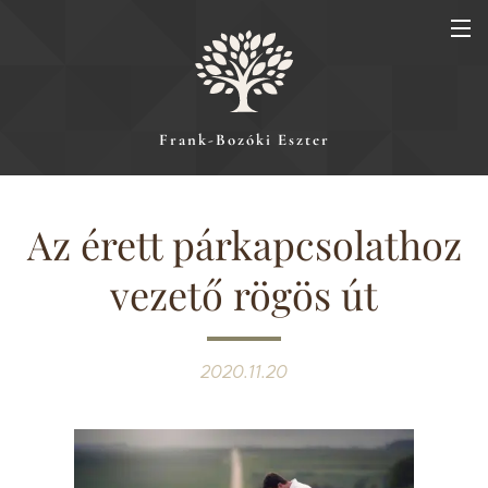
Frank-Bozóki Eszter
Az érett párkapcsolathoz
vezető rögös út
2020.11.20