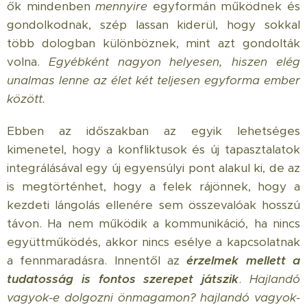
ők mindenben
mennyire
egyformán működnek és
gondolkodnak, szép lassan kiderül, hogy sokkal
több dologban különböznek, mint azt gondolták
volna.
Egyébként nagyon helyesen, hiszen elég
unalmas lenne az élet két teljesen egyforma ember
között.
Ebben az időszakban az egyik lehetséges
kimenetel, hogy a konfliktusok és új tapasztalatok
integrálásával egy új egyensúlyi pont alakul ki, de az
is megtörténhet, hogy a felek rájönnek, hogy a
kezdeti lángolás ellenére sem összevalóak hosszú
távon. Ha nem működik a kommunikáció, ha nincs
együttműködés, akkor nincs esélye a kapcsolatnak
a fennmaradásra. Innentől az
érzelmek mellett a
tudatosság is fontos szerepet játszik
.
Hajlandó
vagyok-e dolgozni önmagamon? hajlandó vagyok-