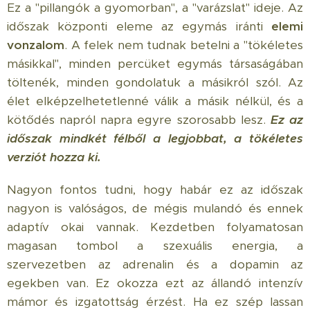
Ez a "pillangók a gyomorban", a "varázslat" ideje. Az
időszak központi eleme az egymás iránti
elemi
vonzalom
. A felek nem tudnak betelni a "tökéletes
másikkal", minden percüket egymás társaságában
töltenék, minden gondolatuk a másikról szól. Az
élet elképzelhetetlenné válik a másik nélkül, és a
kötődés napról napra egyre szorosabb lesz.
Ez az
időszak mindkét félből a legjobbat, a tökéletes
verziót hozza ki.
Nagyon fontos tudni, hogy habár ez az időszak
nagyon is valóságos, de mégis mulandó és ennek
adaptív okai vannak. Kezdetben folyamatosan
magasan tombol a szexuális energia, a
szervezetben az adrenalin és a dopamin az
egekben van. Ez okozza ezt az állandó intenzív
mámor és izgatottság érzést. Ha ez szép lassan