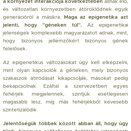
a környezet interakciója következtében
állnak elő,
és változatlan környezetben átöröklődnek egyik
generációról a másikra.
Maga az epigenetika azt
jelenti, hogy "géneken túl".
Az epigenetikai
jelenségek komplexebb magyarázatot adnak, mint,
hogy bizonyos jellemzőkért bizonyos gének
felelősek.
Az epigenetikus változásokat úgy kell elképzelni,
mint olyan kapcsolók a géneken, mely bizonyos
szakaszok átíródását kikapcsolják, másokat pedig
bekapcsolnak. Ezáltal a szervezetben egyes
fehérjék megjelennek, szintjük esetlegesen
magasabb lesz, míg más fehérjékből kevesebb
szintetizálódik.
Jelentőségük többek között abban áll, hogy úgy