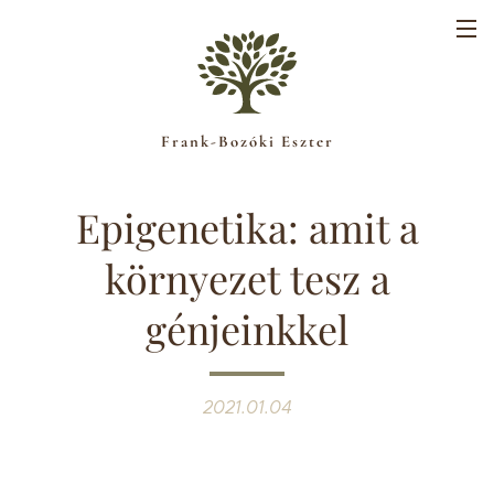
Frank-Bozóki Eszter
Epigenetika: amit a
környezet tesz a
génjeinkkel
2021.01.04