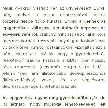
Másik gyakran vizsgált gén az úgynevezett BDNF
gén, melyet a major depresszióval hozott
összefüggésbe több kutatás. Ennek
a génnek az
epigenetikus változása kimutatható depressziós
egyének véréből,
csakúgy, mint azokéból, akik kora
gyermekkorban rosszabb anyai gondoskodásnak
voltak kitéve. Amikor patkányoknál vizsgálták ezt a
gént, akkor azt találták, hogy a gyerekkori és
felnőttkori trauma hatására a BDNF gén hosszú
távú represszív (elnyomó) epigenetikus hatása
jelenik meg, ami alacsonyabb génexpresszióhoz
(kifejeződéshez) vezet, és ez végsősoron
depresszió jellegű tüneteket idéz elő.
Az epigenetika ugyan még gyerekcipőben jár, de
jól látható, hogy micsoda lehetőségeket rejt