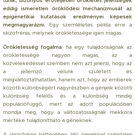
tűnik, bizonyos erőteljesen örökletes jelenségek
eddig ismeretlen öröklődési mechanizmusát az
epigenetikai kutatások eredményei képesek
megmagyarázni.
Egy szemléletes példa erre a
skizofrénia, melynek örökletessége igen magas.
Örökletesség fogalma
: ha egy tulajdonságnak az
örökletessége nagyon magas, az a
közvélekedéssel szemben nem azt jelenti, hogy az
a jellemző velünk született és
megváltoztathatatlan, hanem azt, hogy az emberek
közötti különbségért nagyrészben a génjeik közötti
különbség felelős és a különbség mindig
populációfüggő, mert az adott populációban
mondja meg, hogy a változatosságnak mekkora
mértéke tulajdonítható a géneknek.
A skizofrénia hátterében álló génekkel számtalan