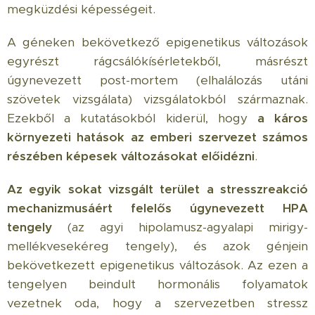
megküzdési képességeit.
A géneken bekövetkező epigenetikus változások
egyrészt rágcsálókísérletekből, másrészt
úgynevezett post-mortem (elhalálozás utáni
szövetek vizsgálata) vizsgálatokból származnak.
Ezekből a kutatásokból kiderül, hogy
a káros
környezeti hatások az emberi szervezet számos
részében képesek változásokat előidézni
.
Az egyik sokat vizsgált terület a stresszreakció
mechanizmusáért felelős úgynevezett HPA
tengely
(az agyi hipolamusz-agyalapi mirigy-
mellékvesekéreg tengely), és azok génjein
bekövetkezett epigenetikus változások. Az ezen a
tengelyen beindult hormonális folyamatok
vezetnek oda, hogy a szervezetben stressz