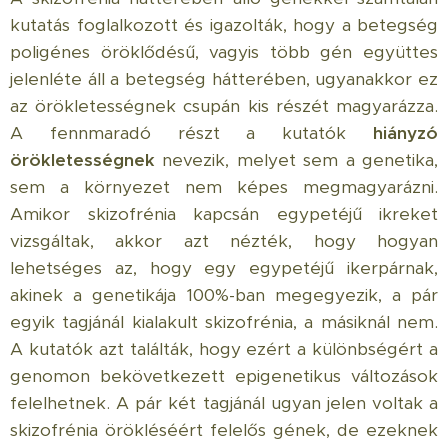
kutatás foglalkozott és igazolták, hogy a betegség
poligénes öröklődésű, vagyis több gén együttes
jelenléte áll a betegség hátterében, ugyanakkor ez
az örökletességnek csupán kis részét magyarázza.
A fennmaradó részt a kutatók
hiányzó
örökletességnek
nevezik, melyet sem a genetika,
sem a környezet nem képes megmagyarázni.
Amikor skizofrénia kapcsán egypetéjű ikreket
vizsgáltak, akkor azt nézték, hogy hogyan
lehetséges az, hogy egy egypetéjű ikerpárnak,
akinek a genetikája 100%-ban megegyezik, a pár
egyik tagjánál kialakult skizofrénia, a másiknál nem.
A kutatók azt találták, hogy ezért a különbségért a
genomon bekövetkezett epigenetikus változások
felelhetnek. A pár két tagjánál ugyan jelen voltak a
skizofrénia örökléséért felelős gének, de ezeknek