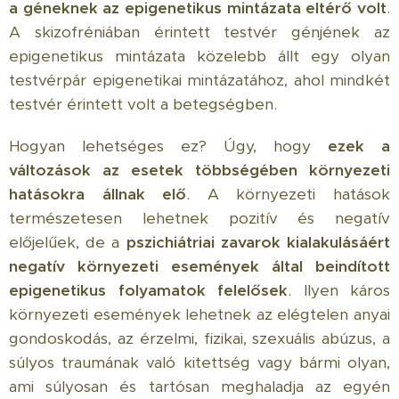
a géneknek az epigenetikus mintázata eltérő volt
.
A skizofréniában érintett testvér génjének az
epigenetikus mintázata közelebb állt egy olyan
testvérpár epigenetikai mintázatához, ahol mindkét
testvér érintett volt a betegségben.
Hogyan lehetséges ez? Úgy, hogy
ezek a
változások az esetek többségében környezeti
hatásokra állnak elő
. A környezeti hatások
természetesen lehetnek pozitív és negatív
előjelűek, de a
pszichiátriai zavarok kialakulásáért
negatív környezeti események által beindított
epigenetikus folyamatok felelősek
. Ilyen káros
környezeti események lehetnek az elégtelen anyai
gondoskodás, az érzelmi, fizikai, szexuális abúzus, a
súlyos traumának való kitettség vagy bármi olyan,
ami súlyosan és tartósan meghaladja az egyén