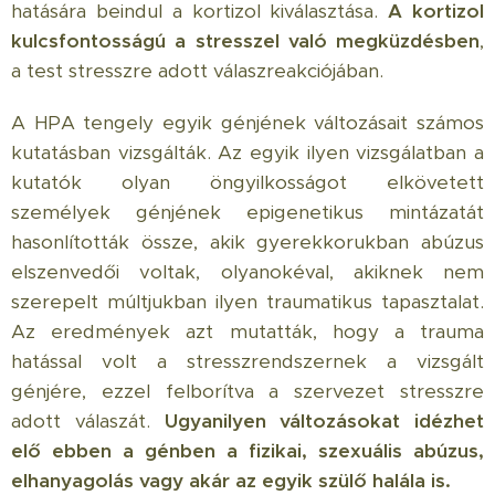
hatására beindul a kortizol kiválasztása.
A kortizol
kulcsfontosságú a stresszel való megküzdésben
,
a test stresszre adott válaszreakciójában.
A HPA tengely egyik génjének változásait számos
kutatásban vizsgálták. Az egyik ilyen vizsgálatban a
kutatók olyan öngyilkosságot elkövetett
személyek génjének epigenetikus mintázatát
hasonlították össze, akik gyerekkorukban abúzus
elszenvedői voltak, olyanokéval, akiknek nem
szerepelt múltjukban ilyen traumatikus tapasztalat.
Az eredmények azt mutatták, hogy a trauma
hatással volt a stresszrendszernek a vizsgált
génjére, ezzel felborítva a szervezet stresszre
adott válaszát.
Ugyanilyen változásokat idézhet
elő ebben a génben a fizikai, szexuális abúzus,
elhanyagolás vagy akár az egyik szülő halála is.